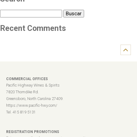
Buscar
Recent Comments
COMMERCIAL OFFICES
Pacific Highway Wines & Spirits
7820 Thorndike Rd.
Greensboro, North Carolina 27409.
https://www.pacific-hwy.com/
Tel. 415 819 5131
REGISTRATION PROMOTIONS