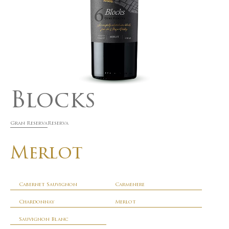
Blocks
Gran Reserva
Reserva
Merlot
Cabernet Sauvignon
Carmenere
Chardonnay
Merlot
Sauvignon Blanc