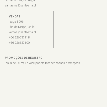
Lo Barnechea, Santiago
santaema@santaema.cl
VENDAS
Izaga 1096,
Ilha de Maipo, Chile
ventas@santaema.cl
+56 226637118
+56 226637100
PROMOÇÕES DE REGISTRO
Insira seu e-mail e você poderá receber nossas promoções