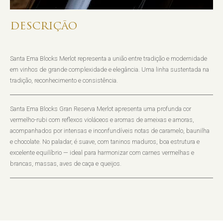
DESCRIÇÃO
Santa Ema Blocks Merlot representa a união entre tradição e modernidade
em vinhos de grande complexidade e elegância. Uma linha sustentada na
tradição, reconhecimento e consistência.
Santa Ema Blocks Gran Reserva Merlot apresenta uma profunda cor
vermelho-rubi com reflexos violáceos e aromas de ameixas e amoras,
acompanhados por intensas e inconfundíveis notas de caramelo, baunilha
e chocolate. No paladar, é suave, com taninos maduros, boa estrutura e
excelente equilíbrio — ideal para harmonizar com carnes vermelhas e
brancas, massas, aves de caça e queijos.