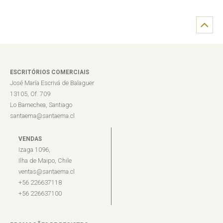
ESCRITÓRIOS COMERCIAIS
José María Escrivá de Balaguer
13105, Of. 709
Lo Barnechea, Santiago
santaema@santaema.cl
VENDAS
Izaga 1096,
Ilha de Maipo, Chile
ventas@santaema.cl
+56 226637118
+56 226637100