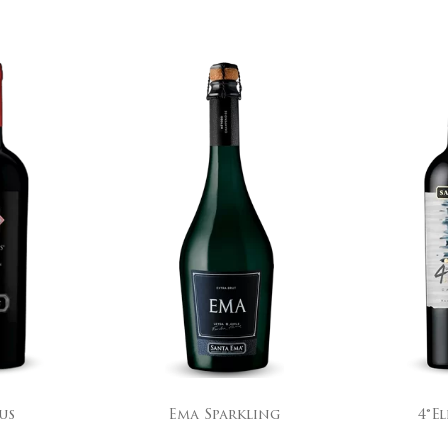
parkling
4°Elemento
Gr