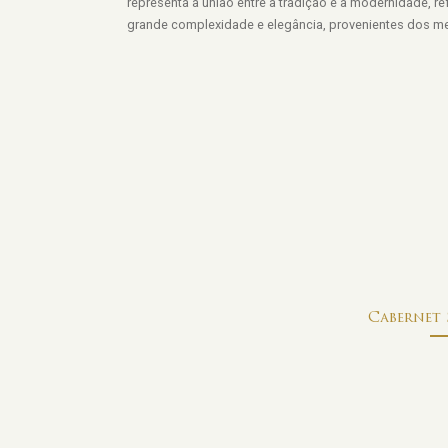
representa a união entre a tradição e a modernidade, r
grande complexidade e elegância, provenientes dos melh
Cabernet