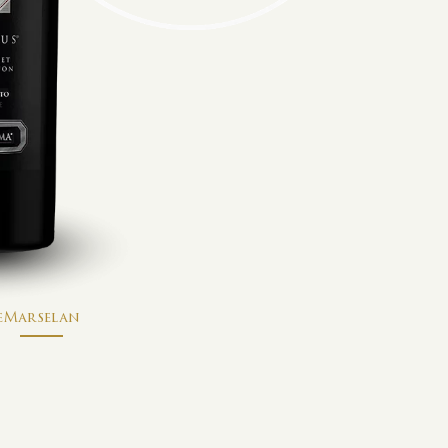
e
Marselan