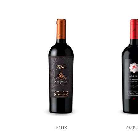
Amplus
Ema S