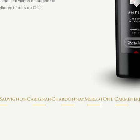
efletida em vinhos de origem de
ores terroirs do Chile.
 Sauvignon
Carignan
Chardonnay
Merlot
One Carmener