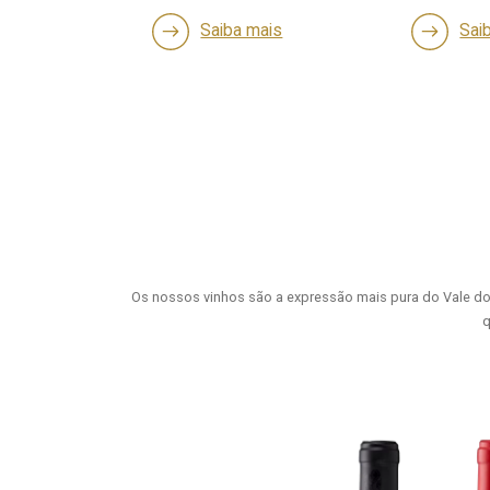
a mais
Saiba mais
S
Os nossos vinhos são a expressão mais pura do Vale do 
q