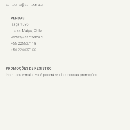
santaema@santaema.cl
VENDAS
Izaga 1096,
Ilha de Maipo, Chile
ventas@santaema.cl
+56 226637118
+56 226637100
PROMOÇÕES DE REGISTRO
Insira seu e-mail e você poderá receber nossas promoções