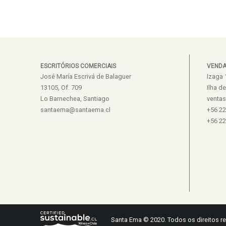
ESCRITÓRIOS COMERCIAIS
VEND
José María Escrivá de Balaguer
Izaga 
13105, Of. 709
Ilha d
Lo Barnechea, Santiago
venta
santaema@santaema.cl
+56 2
+56 2
Santa Ema © 2020. Todos os direitos r