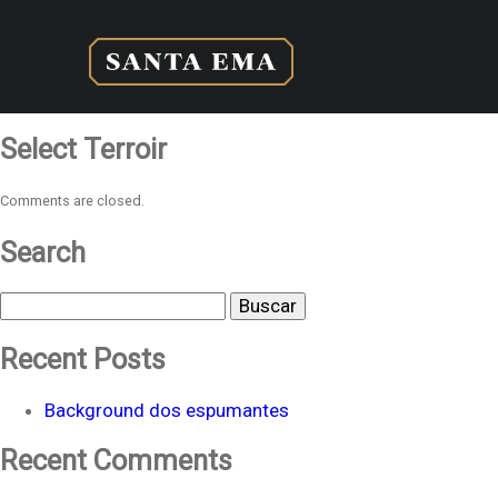
Select Terroir
Comments are closed.
Search
Buscar
Recent Posts
Background dos espumantes
Recent Comments