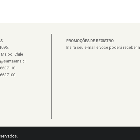
AS
PROMOÇÕES DE REGISTRO
1096,
Insira seu e-mail e você poderá recebe
e Maipo, Chile
s@santaema.cl
26637118
26637100
eservados.