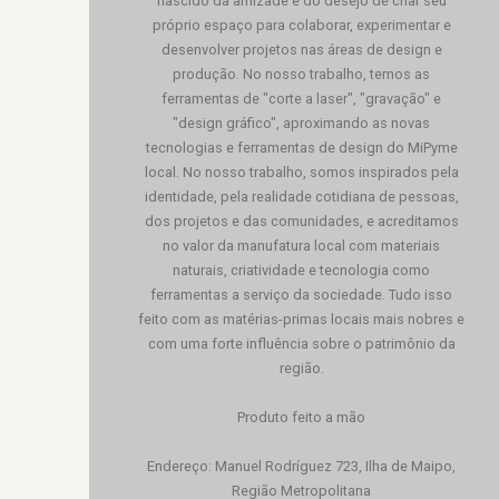
nascido da amizade e do desejo de criar seu
próprio espaço para colaborar, experimentar e
desenvolver projetos nas áreas de design e
produção. No nosso trabalho, temos as
ferramentas de "corte a laser", "gravação" e
"design gráfico", aproximando as novas
tecnologias e ferramentas de design do MiPyme
local. No nosso trabalho, somos inspirados pela
identidade, pela realidade cotidiana de pessoas,
dos projetos e das comunidades, e acreditamos
no valor da manufatura local com materiais
naturais, criatividade e tecnologia como
ferramentas a serviço da sociedade. Tudo isso
feito com as matérias-primas locais mais nobres e
com uma forte influência sobre o patrimônio da
região.
Produto feito a mão
Endereço: Manuel Rodríguez 723, Ilha de Maipo,
Região Metropolitana