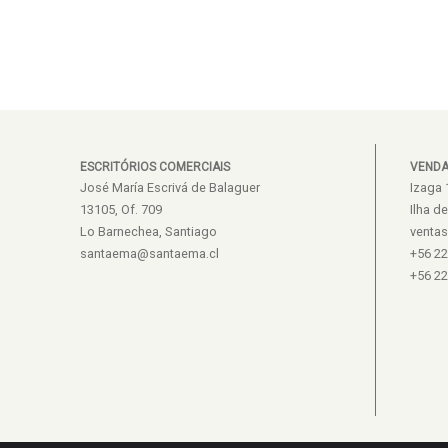
ESCRITÓRIOS COMERCIAIS
VEND
José María Escrivá de Balaguer
Izaga 
13105, Of. 709
Ilha d
Lo Barnechea, Santiago
venta
santaema@santaema.cl
+56 2
+56 2