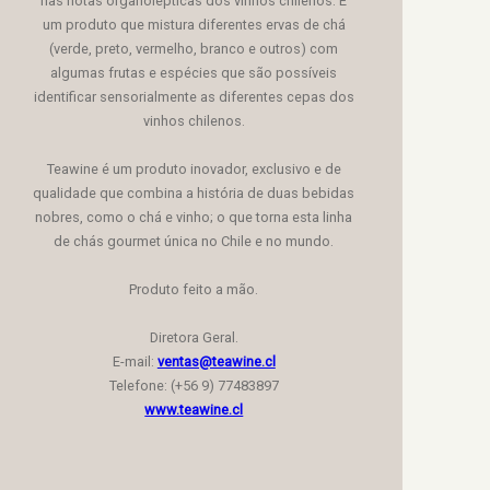
nas notas organolépticas dos vinhos chilenos. É
um produto que mistura diferentes ervas de chá
(verde, preto, vermelho, branco e outros) com
algumas frutas e espécies que são possíveis
identificar sensorialmente as diferentes cepas dos
vinhos chilenos.
Teawine é um produto inovador, exclusivo e de
qualidade que combina a história de duas bebidas
nobres, como o chá e vinho; o que torna esta linha
de chás gourmet única no Chile e no mundo.
Produto feito a mão.
Diretora Geral.
E-mail:
ventas@teawine.cl
Telefone: (+56 9) 77483897
www.teawine.cl