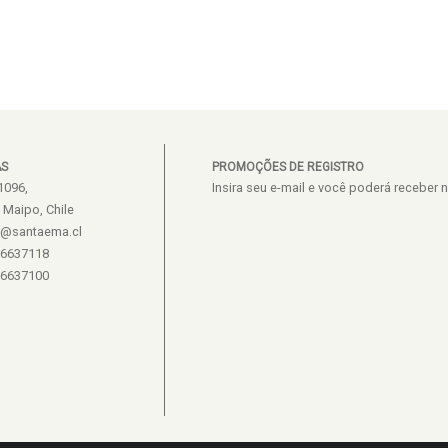
AS
PROMOÇÕES DE REGISTRO
1096,
Insira seu e-mail e você poderá recebe
e Maipo, Chile
s@santaema.cl
26637118
26637100