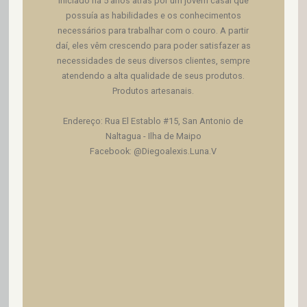
iniciado há 5 anos atrás por um jovem casal que
possuía as habilidades e os conhecimentos
necessários para trabalhar com o couro. A partir
daí, eles vêm crescendo para poder satisfazer as
necessidades de seus diversos clientes, sempre
atendendo a alta qualidade de seus produtos.
Produtos artesanais.
Endereço: Rua El Establo #15, San Antonio de
Naltagua - Ilha de Maipo
Facebook: @Diegoalexis.Luna.V