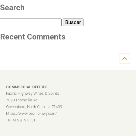
Search
Buscar
Recent Comments
COMMERCIAL OFFICES
Pacific Highway Wines & Spirits
7820 Thorndike Rd.
Greensboro, North Carolina 27409.
https://www.pacific-hwy.com/
Tel. 415 819 5131