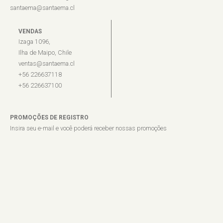
santaema@santaema.cl
VENDAS
Izaga 1096,
Ilha de Maipo, Chile
ventas@santaema.cl
+56 226637118
+56 226637100
PROMOÇÕES DE REGISTRO
Insira seu e-mail e você poderá receber nossas promoções