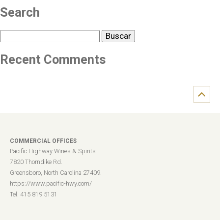
Search
Buscar
Recent Comments
COMMERCIAL OFFICES
Pacific Highway Wines & Spirits
7820 Thorndike Rd.
Greensboro, North Carolina 27409.
https://www.pacific-hwy.com/
Tel. 415 819 5131