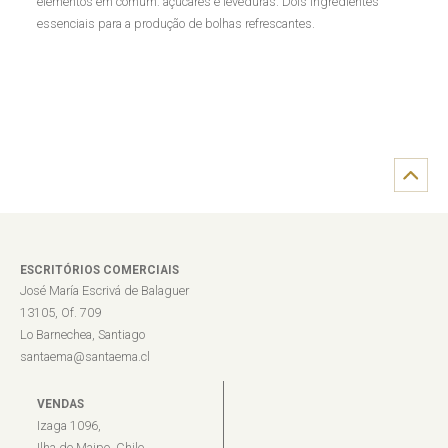
elementos em comum: açúcares e leveduras. Dois ingredientes
essenciais para a produção de bolhas refrescantes.
ESCRITÓRIOS COMERCIAIS
José María Escrivá de Balaguer
13105, Of. 709
Lo Barnechea, Santiago
santaema@santaema.cl
VENDAS
Izaga 1096,
Ilha de Maipo, Chile