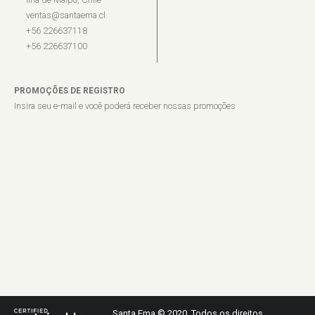
ventas@santaema.cl
+56 226637118
+56 226637100
PROMOÇÕES DE REGISTRO
Insira seu e-mail e você poderá receber nossas promoções
Santa Ema © 2020. Todos os direitos