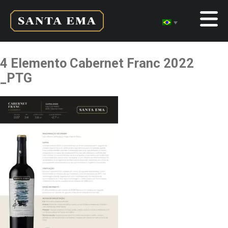
4 Elemento Cabernet Franc 2022
_PTG