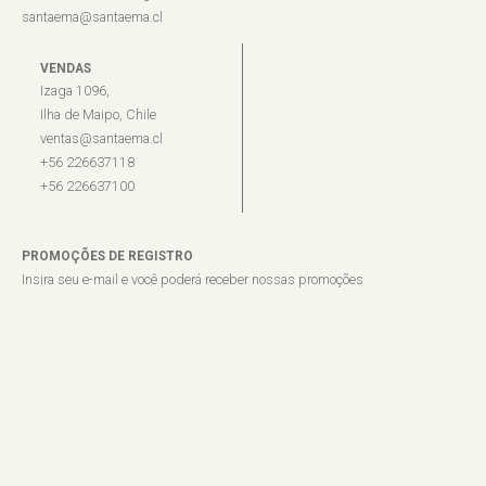
santaema@santaema.cl
VENDAS
Izaga 1096,
Ilha de Maipo, Chile
ventas@santaema.cl
+56 226637118
+56 226637100
PROMOÇÕES DE REGISTRO
Insira seu e-mail e você poderá receber nossas promoções