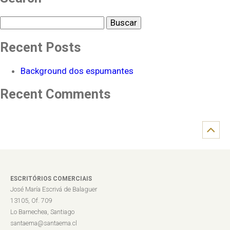
Buscar
Recent Posts
Background dos espumantes
Recent Comments
ESCRITÓRIOS COMERCIAIS
José María Escrivá de Balaguer
13105, Of. 709
Lo Barnechea, Santiago
santaema@santaema.cl