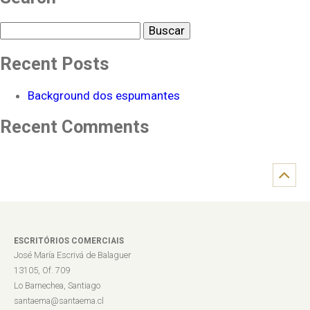
Buscar
Recent Posts
Background dos espumantes
Recent Comments
ESCRITÓRIOS COMERCIAIS
José María Escrivá de Balaguer
13105, Of. 709
Lo Barnechea, Santiago
santaema@santaema.cl