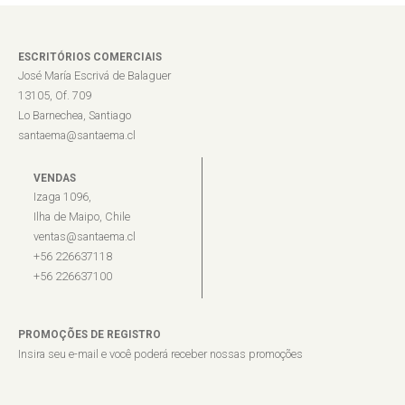
ESCRITÓRIOS COMERCIAIS
José María Escrivá de Balaguer
13105, Of. 709
Lo Barnechea, Santiago
santaema@santaema.cl
VENDAS
Izaga 1096,
Ilha de Maipo, Chile
ventas@santaema.cl
+56 226637118
+56 226637100
PROMOÇÕES DE REGISTRO
Insira seu e-mail e você poderá receber nossas promoções