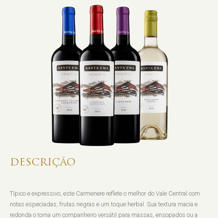
DESCRIÇÃO
Típico e expressivo, este Carmenere reflete o melhor do Vale Central com
notas especiadas, frutas negras e um toque herbal. Sua textura macia e
redonda o torna um companheiro versátil para massas, ensopados ou a