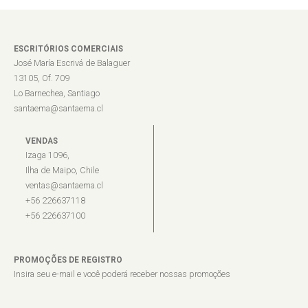
ESCRITÓRIOS COMERCIAIS
José María Escrivá de Balaguer
13105, Of. 709
Lo Barnechea, Santiago
santaema@santaema.cl
VENDAS
Izaga 1096,
Ilha de Maipo, Chile
ventas@santaema.cl
+56 226637118
+56 226637100
PROMOÇÕES DE REGISTRO
Insira seu e-mail e você poderá receber nossas promoções