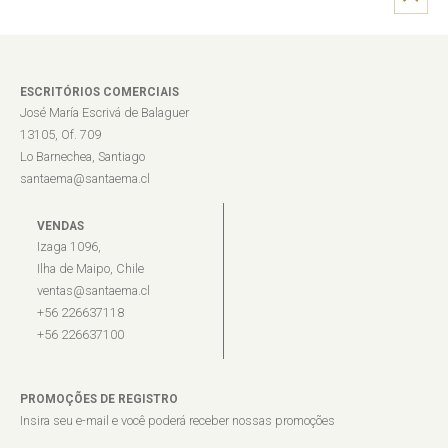
ESCRITÓRIOS COMERCIAIS
José María Escrivá de Balaguer
13105, Of. 709
Lo Barnechea, Santiago
santaema@santaema.cl
VENDAS
Izaga 1096,
Ilha de Maipo, Chile
ventas@santaema.cl
+56 226637118
+56 226637100
PROMOÇÕES DE REGISTRO
Insira seu e-mail e você poderá receber nossas promoções