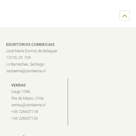
ESCRITÓRIOS COMERCIAIS
José María Escrivá de Balaguer
13105, Of. 709
Lo Barnechea, Santiago
santaema@santaema.cl
VENDAS
Izaga 1096,
Ilha de Maipo, Chile
ventas@santaema.cl
+56 226637118
+56 226637100