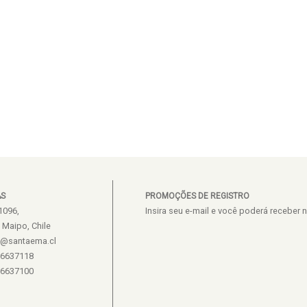
AS
PROMOÇÕES DE REGISTRO
1096,
Insira seu e-mail e você poderá recebe
e Maipo, Chile
s@santaema.cl
26637118
26637100