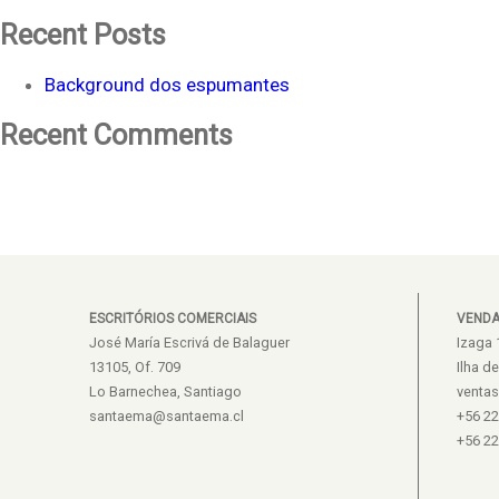
Recent Posts
Background dos espumantes
Recent Comments
ESCRITÓRIOS COMERCIAIS
VEND
José María Escrivá de Balaguer
Izaga 
13105, Of. 709
Ilha d
Lo Barnechea, Santiago
venta
santaema@santaema.cl
+56 2
+56 2