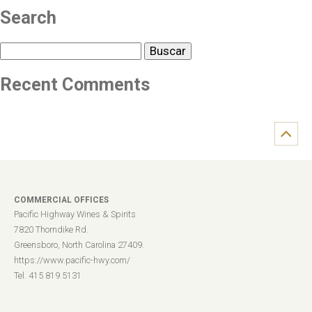
Search
Buscar
Recent Comments
COMMERCIAL OFFICES
Pacific Highway Wines & Spirits
7820 Thorndike Rd.
Greensboro, North Carolina 27409.
https://www.pacific-hwy.com/
Tel. 415 819 5131