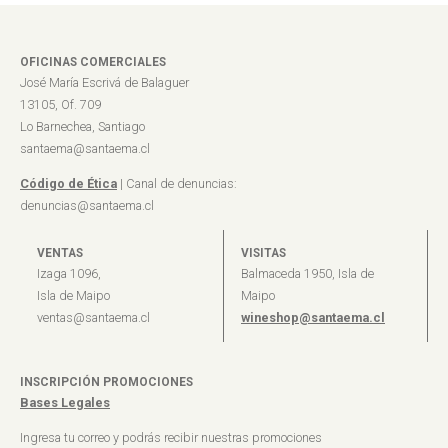
OFICINAS COMERCIALES
José María Escrivá de Balaguer
13105, Of. 709
Lo Barnechea, Santiago
santaema@santaema.cl
Código de Ética
| Canal de denuncias:
denuncias@santaema.cl
VENTAS
VISITAS
Izaga 1096,
Balmaceda 1950, Isla de
Isla de Maipo
Maipo
ventas@santaema.cl
wineshop@santaema.cl
INSCRIPCIÓN PROMOCIONES
Bases Legales
Ingresa tu correo y podrás recibir nuestras promociones