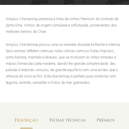
Amplus Chardonnay pertence à linha de vinhos Premium do Vinhedo de
Santa Ema. Vinhos de origem complexa e sofisticada, provenientes dos
melhores terroirs do Chile.
Amplus Chardonnay possui uma cor amarela dourada brilhante e intensa.
Seus aromas refletem intensas notas cítricas como as frutas tropicais,
como banana, marmelo e abacaxi, que se misturam às notas torradas e
macias fornecidas pela madeira, dando-lhe grande complexidade. Seu
paladar é redondo, untuoso, de grande equilíbrio com uma acidez que o
refresca do início ao fim. Este chardonnay é perfeito para combinar com
lagosta, centolla, camarões e frutos do mar gratinados.
Descrição
Fichas técnicas
Prêmios