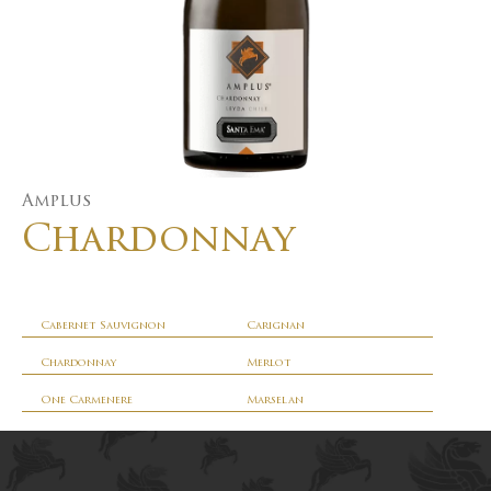
Amplus
Chardonnay
Cabernet Sauvignon
Carignan
Chardonnay
Merlot
One Carmenere
Marselan