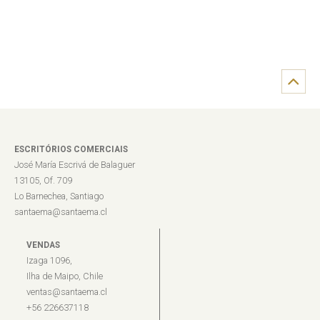
ESCRITÓRIOS COMERCIAIS
José María Escrivá de Balaguer
13105, Of. 709
Lo Barnechea, Santiago
santaema@santaema.cl
VENDAS
Izaga 1096,
Ilha de Maipo, Chile
ventas@santaema.cl
+56 226637118