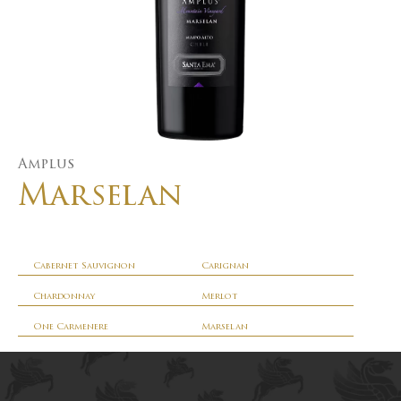
Amplus
Marselan
Cabernet Sauvignon
Carignan
Chardonnay
Merlot
One Carmenere
Marselan