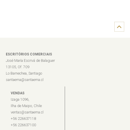
ESCRITÓRIOS COMERCIAIS
José María Escrivá de Balaguer
13105, Of. 709
Lo Barnechea, Santiago
santaema@santaema.cl
VENDAS
Izaga 1096,
Ilha de Maipo, Chile
ventas@santaema.cl
+56 226637118
+56 226637100