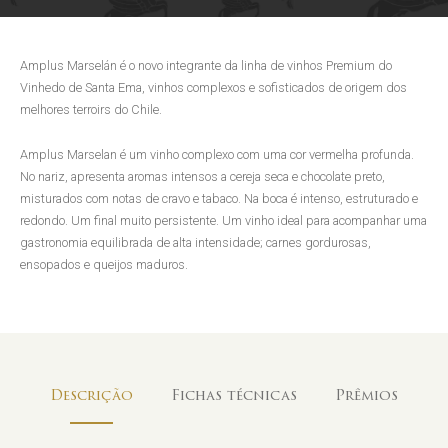
Amplus Marselán é o novo integrante da linha de vinhos Premium do
Vinhedo de Santa Ema, vinhos complexos e sofisticados de origem dos
melhores terroirs do Chile.
Amplus Marselan é um vinho complexo com uma cor vermelha profunda.
No nariz, apresenta aromas intensos a cereja seca e chocolate preto,
misturados com notas de cravo e tabaco. Na boca é intenso, estruturado e
redondo. Um final muito persistente. Um vinho ideal para acompanhar uma
gastronomia equilibrada de alta intensidade; carnes gordurosas,
ensopados e queijos maduros.
Descrição
Fichas técnicas
Prêmios