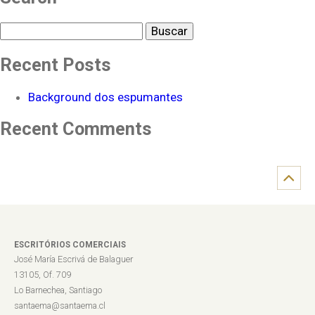
Buscar
Recent Posts
Background dos espumantes
Recent Comments
ESCRITÓRIOS COMERCIAIS
José María Escrivá de Balaguer
13105, Of. 709
Lo Barnechea, Santiago
santaema@santaema.cl