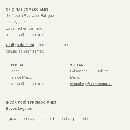
OFICINAS COMERCIALES
José María Escrivá de Balaguer
13105, Of. 709
Lo Barnechea, Santiago
santaema@santaema.cl
Código de Ética
| Canal de denuncias:
denuncias@santaema.cl
VENTAS
VISITAS
Izaga 1096,
Balmaceda 1950, Isla de
Isla de Maipo
Maipo
ventas@santaema.cl
wineshop@santaema.cl
INSCRIPCIÓN PROMOCIONES
Bases Legales
Ingresa tu correo y podrás recibir nuestras promociones