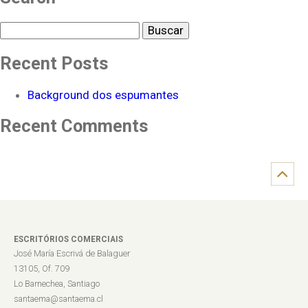
Buscar
Recent Posts
Background dos espumantes
Recent Comments
ESCRITÓRIOS COMERCIAIS
José María Escrivá de Balaguer
13105, Of. 709
Lo Barnechea, Santiago
santaema@santaema.cl