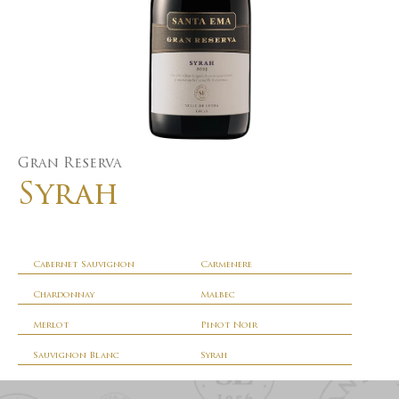
Gran Reserva
Syrah
Cabernet Sauvignon
Carmenere
Chardonnay
Malbec
Merlot
Pinot Noir
Sauvignon Blanc
Syrah