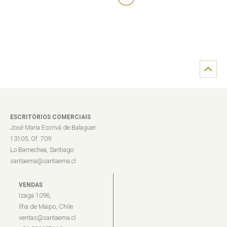
ESCRITÓRIOS COMERCIAIS
José María Escrivá de Balaguer
13105, Of. 709
Lo Barnechea, Santiago
santaema@santaema.cl
VENDAS
Izaga 1096,
Ilha de Maipo, Chile
ventas@santaema.cl