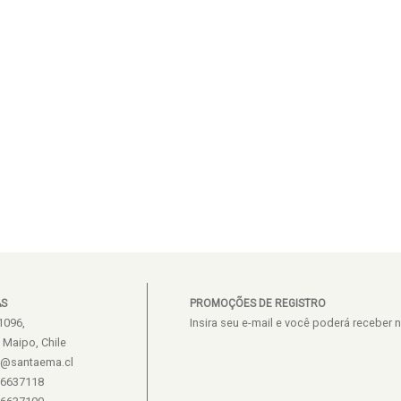
AS
PROMOÇÕES DE REGISTRO
1096,
Insira seu e-mail e você poderá recebe
e Maipo, Chile
s@santaema.cl
26637118