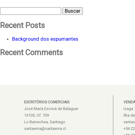
Buscar
Recent Posts
Background dos espumantes
Recent Comments
ESCRITÓRIOS COMERCIAIS
VEND
José María Escrivá de Balaguer
Izaga 
13105, Of. 709
Ilha d
Lo Barnechea, Santiago
venta
santaema@santaema.cl
+56 2