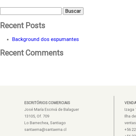
Buscar
Recent Posts
Background dos espumantes
Recent Comments
ESCRITÓRIOS COMERCIAIS
VEND
José María Escrivá de Balaguer
Izaga 
13105, Of. 709
Ilha d
Lo Barnechea, Santiago
venta
santaema@santaema.cl
+56 2