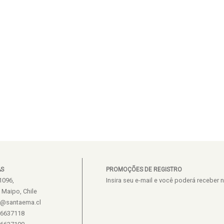
AS
PROMOÇÕES DE REGISTRO
1096,
Insira seu e-mail e você poderá recebe
e Maipo, Chile
s@santaema.cl
26637118