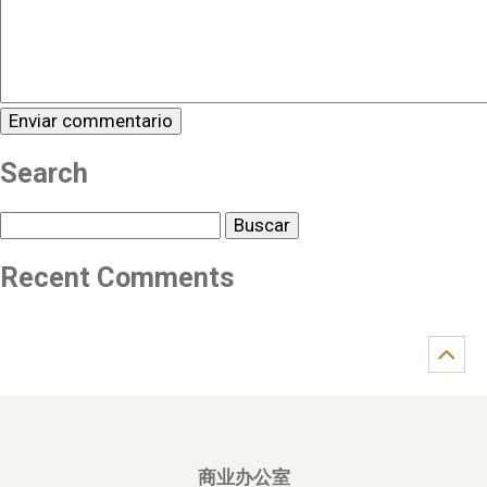
Search
Buscar
Recent Comments
商业办公室