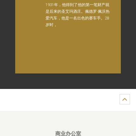
1931年，他得到了他的第一笔财产就
是后来的圣艾玛酒庄。佩德罗·佩沃热
爱汽车，他是一名出色的赛车手。28
岁时，
商业办公室