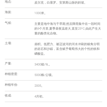
地点:
皮尔克，白塞罗。安第斯山脉的斜坡。
海拔:
1000米。
气候:
主要是地中海与干旱期,然后降雨集中在一段时间
的9个月里,夏季昼夜温差大,直至25ºC,由此产生大
量的酚类化合物。
土壤:
崩积。低肥力、被迈波河的河水冲刷的棱角分明
的岩石和沙砾，富含赋予葡萄伟大的个性的铁和
磷酸盐。
产量:
3400箱/9L。
种植密度:
5000株/公顷。
种植年份:
2005。
收成:
4月初。