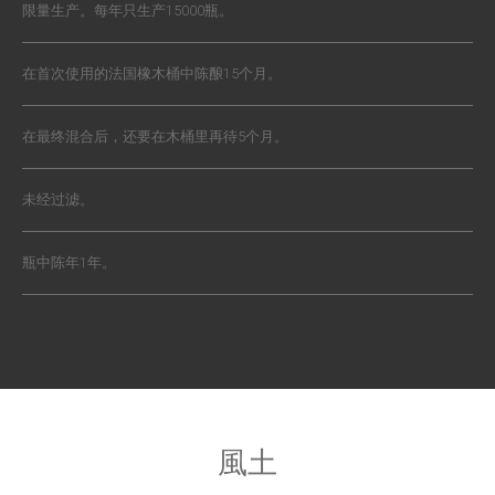
限量生产。每年只生产15000瓶。
在首次使用的法国橡木桶中陈酿15个月。
在最终混合后，还要在木桶里再待5个月。
未经过滤。
瓶中陈年1年。
風土