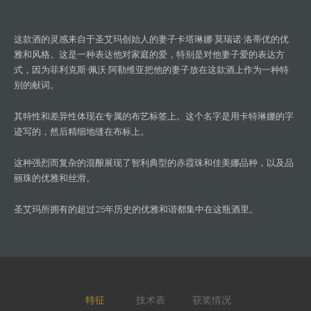
这款酒的灵感来自于圣艾玛创始人的妻子卡塔琳娜·莫瑞诺·洛蒂优的优
雅和风格。这是一种表达他对家庭的爱，特别是对他妻子爱的表达方
式，因为菲利克斯·佩沃·阿勒维亚把他的妻子放在这款酒上作为一种特
别的献词。
其特性和差异性体现在专属的布艺标签上。这个名字是用卡特琳娜的字
迹写的，然后精细地缝在布标上。
这种强烈而复杂的混酿展现了智利典型的赤霞珠和佳美娜品种，以及品
丽珠的优雅和丝滑。
圣艾玛所拥有的超过25年历史的优雅和谐都集中在这瓶酒里。
特征
技术表
获奖情况