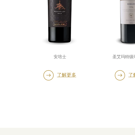
安培士
圣艾玛特级
多
了解更多
了