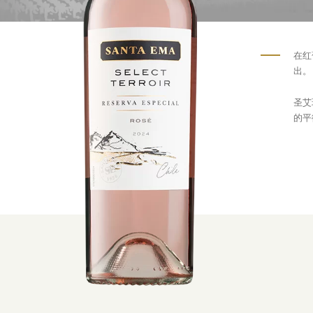
在红
出。
圣艾
的平