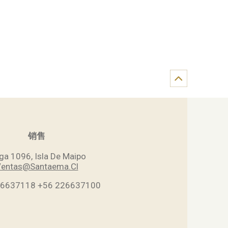
销售
ga 1096, Isla De Maipo
entas@Santaema.Cl
26637118
+56 226637100