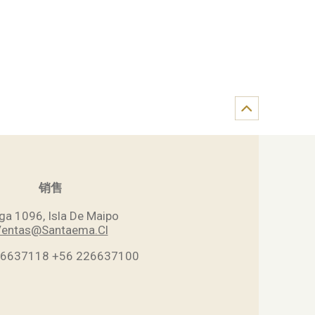
销售
ga 1096, Isla De Maipo
entas@Santaema.Cl
26637118
+56 226637100