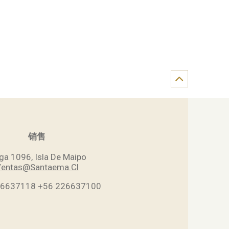
销售
ga 1096, Isla De Maipo
entas@Santaema.Cl
26637118
+56 226637100