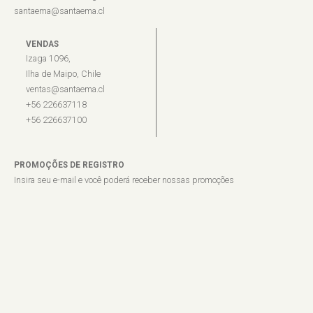
santaema@santaema.cl
VENDAS
Izaga 1096,
Ilha de Maipo, Chile
ventas@santaema.cl
+56 226637118
+56 226637100
PROMOÇÕES DE REGISTRO
Insira seu e-mail e você poderá receber nossas promoções