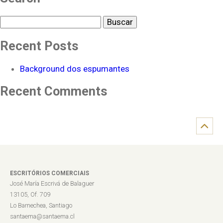
Buscar
Recent Posts
Background dos espumantes
Recent Comments
ESCRITÓRIOS COMERCIAIS
José María Escrivá de Balaguer
13105, Of. 709
Lo Barnechea, Santiago
santaema@santaema.cl