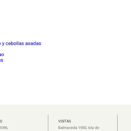
o y cebollas asadas
ao
as
S
VISITAS
1096,
Balmaceda 1950, Isla de