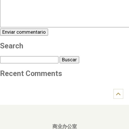
Search
Buscar
Recent Comments
商业办公室