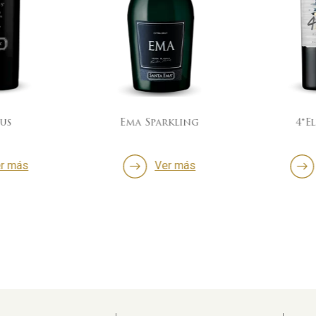
us
Ema Sparkling
4°E
r más
Ver más