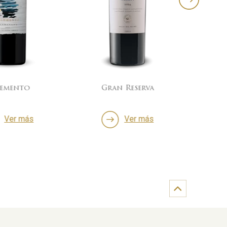
lemento
Gran Reserva
60/4
Ver más
Ver más