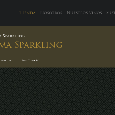
Tienda
Nosotros
Nuestros vinos
Sus
a Sparkling
ma Sparkling
Sparkling
Ema Cuvee N°1