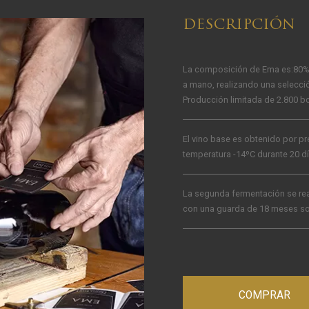
DESCRIPCIÓN
La composición de Ema es:80% 
a mano, realizando una selecci
Producción limitada de 2.800 bo
El vino base es obtenido por p
temperatura -14ºC durante 20 dí
La segunda fermentación se real
con una guarda de 18 meses sob
COMPRAR