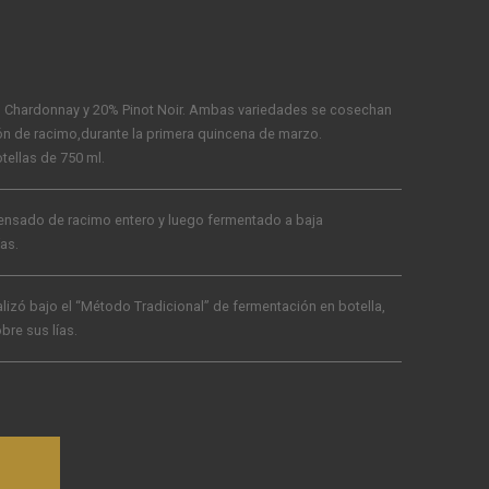
Chardonnay y 20% Pinot Noir. Ambas variedades se cosechan
ón de racimo,durante la primera quincena de marzo.
tellas de 750 ml.
rensado de racimo entero y luego fermentado a baja
as.
izó bajo el “Método Tradicional” de fermentación en botella,
re sus lías.