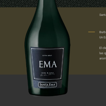
Sant
Burb
Un E
El c
las 
arom