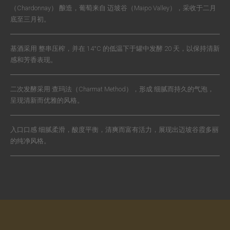
（Chardonnay） 酿造，葡萄来自 迈坡谷（Maipo Valley），采收于二月
底至三月初。
基酒采用 整串压榨，并在 14°C 的低温下于罐中发酵 20 天，以保持清新
感和芳香表现。
二次发酵采用 查玛法（Charmat Method），形成 细腻而持久的气泡，
呈现清新而优雅的风格。
入口口感 细腻柔滑，酸度平衡，清爽而富有活力，展现出迈坡谷霞多丽
的纯净风格。