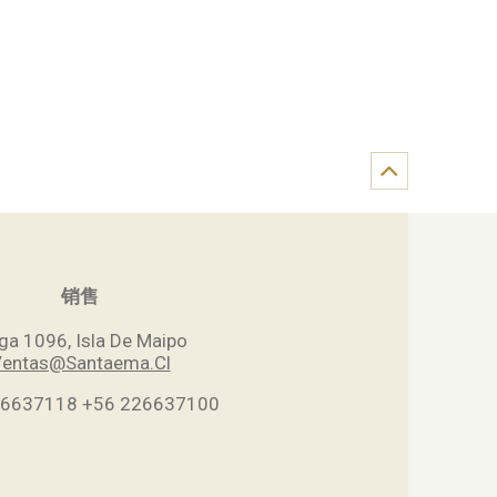
销售
ga 1096, Isla De Maipo
entas@Santaema.Cl
26637118
+56 226637100