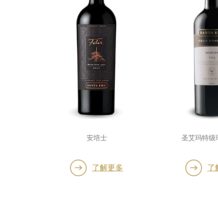
安培士
圣艾玛特级
多
了解更多
了