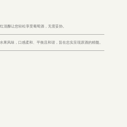
精红混酿让您轻松享受葡萄酒，无需妥协。
水果风味，口感柔和、平衡且和谐，旨在忠实呈现原酒的精髓。