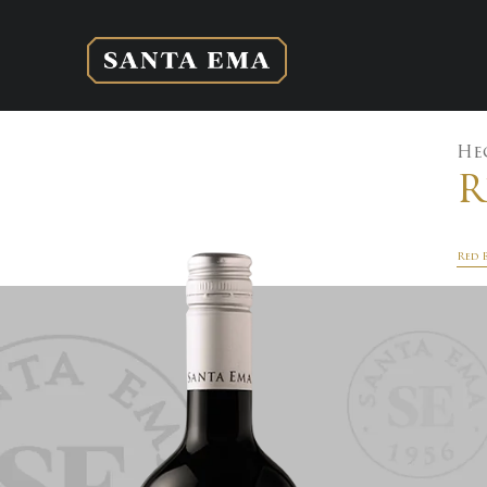
He
R
Red 