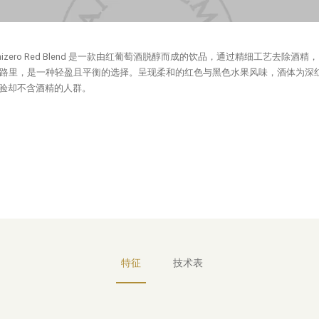
chizero Red Blend 是一款由红葡萄酒脱醇而成的饮品，通过精细工艺去
卡路里，是一种轻盈且平衡的选择。呈现柔和的红色与黑色水果风味，酒体为深
验却不含酒精的人群。
特征
技术表