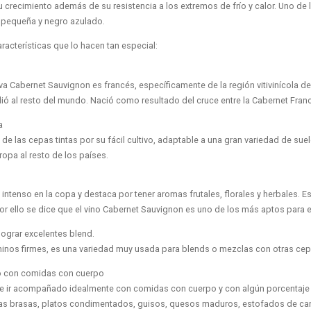
 crecimiento además de su resistencia a los extremos de frío y calor. Uno de 
a: pequeña y negro azulado.
acterísticas que lo hacen tan especial:
uva Cabernet Sauvignon es francés, específicamente de la región vitivinícola d
ó al resto del mundo. Nació como resultado del cruce entre la Cabernet Franc
a
de las cepas tintas por su fácil cultivo, adaptable a una gran variedad de suel
pa al resto de los países.
o intenso en la copa y destaca por tener aromas frutales, florales y herbales.
r ello se dice que el vino Cabernet Sauvignon es uno de los más aptos para e
lograr excelentes blend.
ninos firmes, es una variedad muy usada para blends o mezclas con otras cep
o con comidas con cuerpo
e ir acompañado idealmente con comidas con cuerpo y con algún porcentaje d
as brasas, platos condimentados, guisos, quesos maduros, estofados de carn