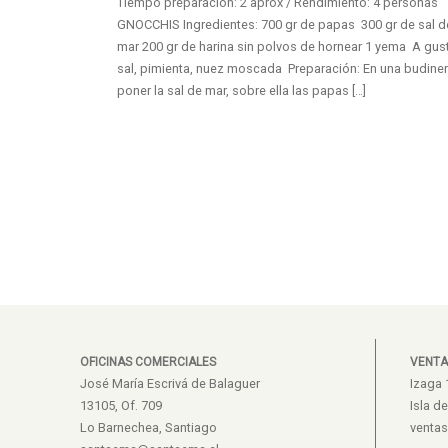
Tiempo preparación: 2 aprox / Rendimiento: 4 personas
GNOCCHIS Ingredientes: 700 gr de papas 300 gr de sal d
mar 200 gr de harina sin polvos de hornear 1 yema A gus
sal, pimienta, nuez moscada Preparación: En una budine
poner la sal de mar, sobre ella las papas […]
OFICINAS COMERCIALES
VENTA
José María Escrivá de Balaguer
Izaga 
13105, Of. 709
Isla d
Lo Barnechea, Santiago
venta