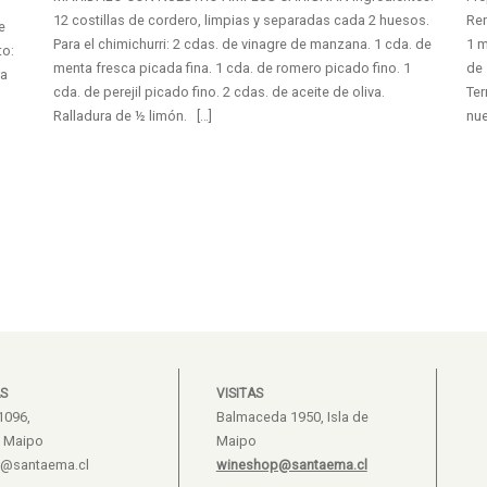
12 costillas de cordero, limpias y separadas cada 2 huesos.
Ren
e
Para el chimichurri: 2 cdas. de vinagre de manzana. 1 cda. de
1 m
to:
menta fresca picada fina. 1 cda. de romero picado fino. 1
de 
ra
cda. de perejil picado fino. 2 cdas. de aceite de oliva.
Te
Ralladura de ½ limón. […]
nue
S
VISITAS
1096,
Balmaceda 1950, Isla de
e Maipo
Maipo
s@santaema.cl
wineshop@santaema.cl