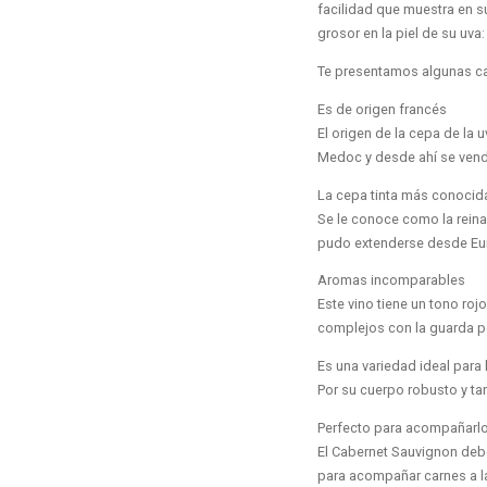
facilidad que muestra en su
grosor en la piel de su uv
Te presentamos algunas car
Es de origen francés
El origen de la cepa de la 
Medoc y desde ahí se vendi
La cepa tinta más conocid
Se le conoce como la reina 
pudo extenderse desde Euro
Aromas incomparables
Este vino tiene un tono roj
complejos con la guarda po
Es una variedad ideal para 
Por su cuerpo robusto y ta
Perfecto para acompañarl
El Cabernet Sauvignon deb
para acompañar carnes a l