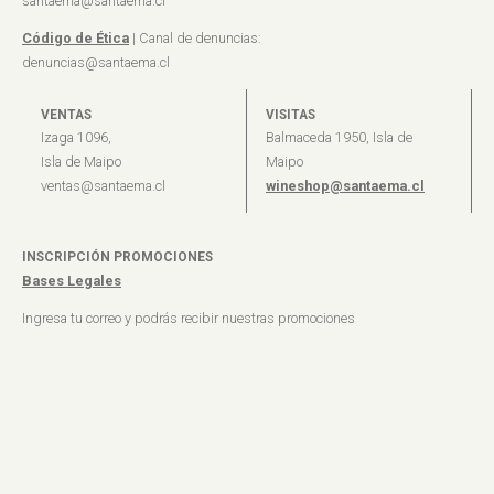
santaema@santaema.cl
Código de Ética
| Canal de denuncias:
denuncias@santaema.cl
VENTAS
VISITAS
Izaga 1096,
Balmaceda 1950, Isla de
Isla de Maipo
Maipo
ventas@santaema.cl
wineshop@santaema.cl
INSCRIPCIÓN PROMOCIONES
Bases Legales
Ingresa tu correo y podrás recibir nuestras promociones