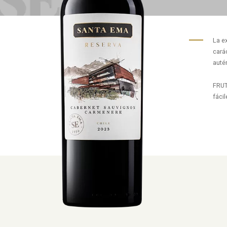
La e
cará
autén
FRUT
fácil