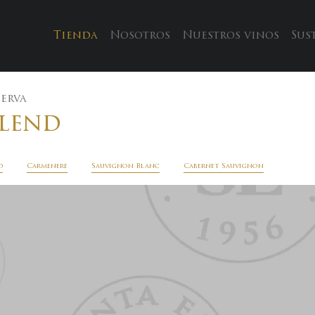
Tienda
Nosotros
Nuestros vinos
Sus
serva
lend
d
Carmenere
Sauvignon Blanc
Cabernet Sauvignon