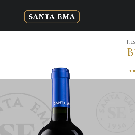
Re
B
Blen