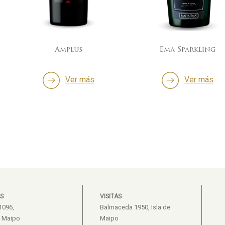
us
Ema Sparkling
4°E
r más
Ver más
S
VISITAS
1096,
Balmaceda 1950, Isla de
e Maipo
Maipo