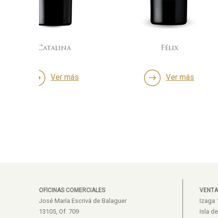
Félix
Ampl
ás
Ver más
Ve
OFICINAS COMERCIALES
VENTA
José María Escrivá de Balaguer
Izaga 
13105, Of. 709
Isla d