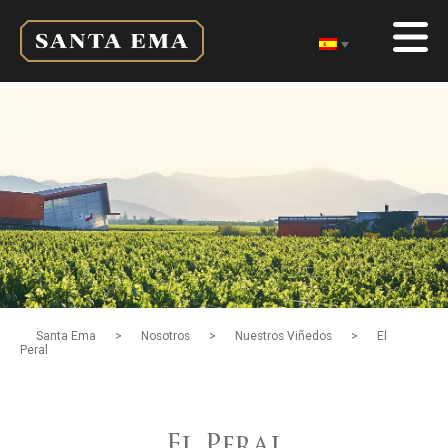
>
>
>
Santa Ema
Nosotros
Nuestros Viñedos
El
Peral
El Peral