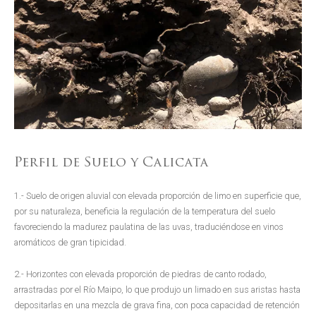
Perfil de Suelo y Calicata
1.- Suelo de origen aluvial con elevada proporción de limo en superficie que,
por su naturaleza, beneficia la regulación de la temperatura del suelo
favoreciendo la madurez paulatina de las uvas, traduciéndose en vinos
aromáticos de gran tipicidad.
2.- Horizontes con elevada proporción de piedras de canto rodado,
arrastradas por el Río Maipo, lo que produjo un limado en sus aristas hasta
depositarlas en una mezcla de grava fina, con poca capacidad de retención