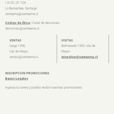
13105, Of. 709
Lo Barnechea, Santiago
santaema@santaema.cl
Código de Ética
| Canal de denuncias:
denuncias@santaema.cl
VENTAS
VISITAS
Izaga 1096,
Balmaceda 1950, Isla de
Isla de Maipo
Maipo
ventas@santaema.cl
wineshop@santaema.cl
INSCRIPCIÓN PROMOCIONES
Bases Legales
Ingresa tu correo y podrás recibir nuestras promociones