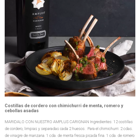
Costillas de cordero con chimichurri de menta, romero y
cebollas asadas
MARIDALO CON NUESTRO AMPLUS CARIGNAN Ingredientes: 12 costillas
de cordero, limpias y separadas cada 2 huesos. Para el chimichurri: 2 cdas.
de vinagre de manzana. 1 cda. de menta fresca picada fina. 1 cda. de romero