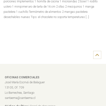
porciones Implementos 1 hornilla de cocina 1 microondas 2 bowl 1 rodillo
uslero 1 minipimer aro de tarta de 16 cm 2 ollas 2 mezquinos 1 manga
pastelera 1 cuchillo Termómetro de alimentos 2 mangas pastelera
desechables nuevas Tips: el chocolate no soporta temperaturas […]
OFICINAS COMERCIALES
José María Escrivá de Balaguer
13105, Of. 709
Lo Barnechea, Santiago
santaema@santaema.cl