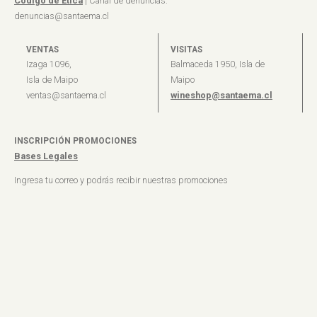
Código de Ética
| Canal de denuncias:
denuncias@santaema.cl
VENTAS
VISITAS
Izaga 1096,
Balmaceda 1950, Isla de
Isla de Maipo
Maipo
ventas@santaema.cl
wineshop@santaema.cl
INSCRIPCIÓN PROMOCIONES
Bases Legales
Ingresa tu correo y podrás recibir nuestras promociones