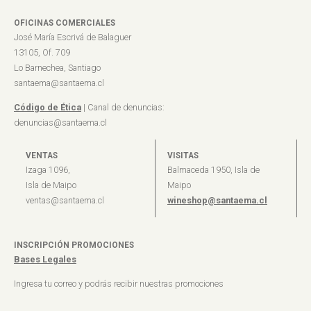
OFICINAS COMERCIALES
José María Escrivá de Balaguer
13105, Of. 709
Lo Barnechea, Santiago
santaema@santaema.cl
Código de Ética
| Canal de denuncias:
denuncias@santaema.cl
VENTAS
VISITAS
Izaga 1096,
Balmaceda 1950, Isla de
Isla de Maipo
Maipo
ventas@santaema.cl
wineshop@santaema.cl
INSCRIPCIÓN PROMOCIONES
Bases Legales
Ingresa tu correo y podrás recibir nuestras promociones