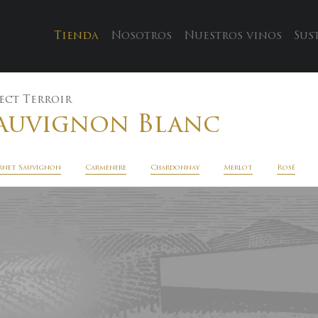
Tienda
Nosotros
Nuestros vinos
Sus
ect Terroir
auvignon Blanc
rnet Sauvignon
Carmenere
Chardonnay
Merlot
Rosé