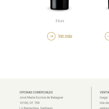
Félix
Ampl
ás
Ver más
Ve
OFICINAS COMERCIALES
VENTA
José María Escrivá de Balaguer
Izaga 
13105, Of. 709
Isla d
Lo Barnechea, Santiago
venta