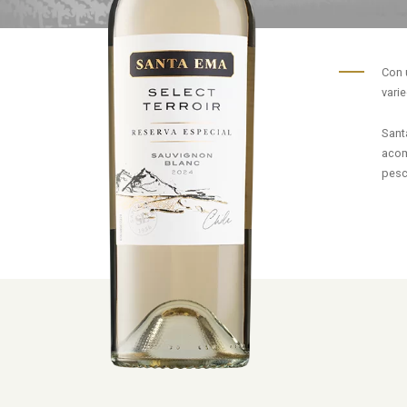
Con 
vari
Sant
acom
pesc