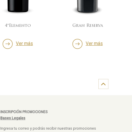
lemento
Gran Reserva
60/4
Ver más
Ver más
INSCRIPCIÓN PROMOCIONES
Bases Legales
Ingresa tu correo y podrás recibir nuestras promociones