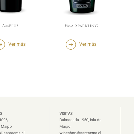
us
Ema Sparkling
4°E
r más
Ver más
S
VISITAS
1096,
Balmaceda 1950, Isla de
e Maipo
Maipo
s@santaema.cl
wineshop@santaema.cl